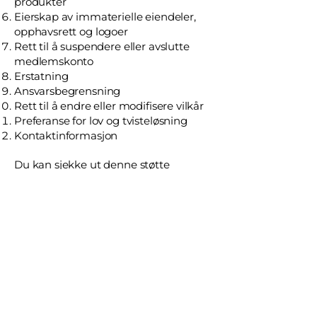
produkter
Eierskap av immaterielle eiendeler,
opphavsrett og logoer
Rett til å suspendere eller avslutte
medlemskonto
Erstatning
Ansvarsbegrensning
Rett til å endre eller modifisere vilkår
Preferanse for lov og tvisteløsning
Kontaktinformasjon
Du kan sjekke ut denne
støtte
artikkelen
for å få mer informasjon
om hvordan du oppretter en side for
vilkår og betingelser.
Forklaringene og informasjonen gitt
her er kun generelle forklaringer,
informasjon og eksempler. Du bør
ikke oppfatte denne artikkelen som et
juridisk råd eller som anbefalinger
angående hva du faktisk bør gjøre. Vi