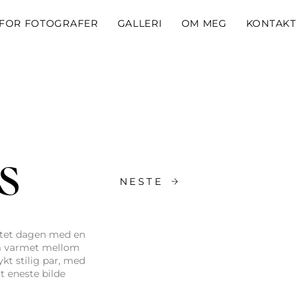
FOR FOTOGRAFER
GALLERI
OM MEG
KONTAKT
s
NESTE
artet dagen med en
om varmet mellom
kt stilig par, med
 eneste bilde