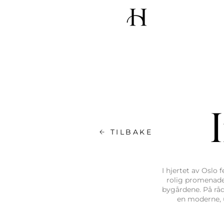
TILBAKE
I hjertet av Oslo
rolig promenade
bygårdene. På råd
en moderne, 