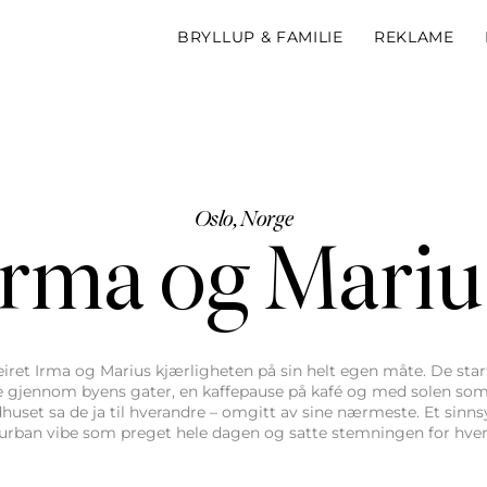
BRYLLUP & FAMILIE
REKLAME
Oslo, Norge
Irma og Mariu
 feiret Irma og Marius kjærligheten på sin helt egen måte. De st
 gjennom byens gater, en kaffepause på kafé og med solen s
huset sa de ja til hverandre – omgitt av sine nærmeste. Et sinnsy
urban vibe som preget hele dagen og satte stemningen for hvert