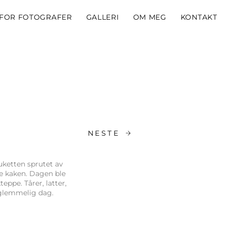
FOR FOTOGRAFER
GALLERI
OM MEG
KONTAKT
NESTE
Buketten sprutet av
ele kaken. Dagen ble
ppe. Tårer, latter,
rglemmelig dag.