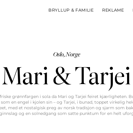
BRYLLUP & FAMILIE
REKLAME
Oslo, Norge
Mari & Tarjei
friske grønnfargen i sola da Mari og Tarjei feiret kjærligheten. 
e som en engel i kjolen sin – og Tarjei, i bunad, toppet virkelig h
et, med et nostalgisk preg av norsk tradisjon og sjarm som bakte
nginnslag og en solnedgang som satte punktum for en helt ufo