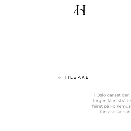
TILBAKE
I Oslo danset den 
farger, Mari strålt
feiret på Folkemuse
fantastiske sa